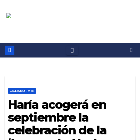
Saltar
Deportes Ayuntamiento
al
contenido
de Haría
CICLISMO - MTB
Haría acogerá en
septiembre la
celebración de la